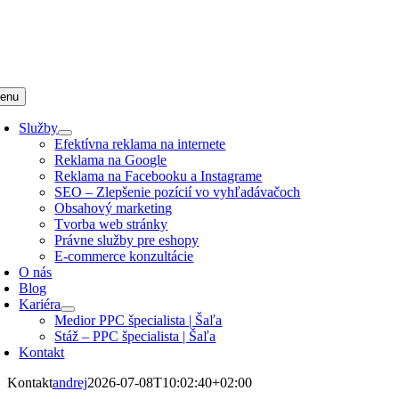
enu
Služby
Efektívna reklama na internete
Reklama na Google
Reklama na Facebooku a Instagrame
SEO – Zlepšenie pozícií vo vyhľadávačoch
Obsahový marketing
Tvorba web stránky
Právne služby pre eshopy
E-commerce konzultácie
O nás
Blog
Kariéra
Medior PPC špecialista | Šaľa
Stáž – PPC špecialista | Šaľa
Kontakt
Kontakt
andrej
2026-07-08T10:02:40+02:00