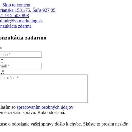
Skip to content
trianska 1531/75, Šaľa 927 05
21 915 503 898
adimir@vkmarketing.sk
nzultácia zdarma
onzultácia zadarmo
*
l
*
a
*
lasím so
spracovaním osobných údajov
me za vašu správu. Bola odoslaná.
kuse o odoslanie vašej správy došlo k chybe. Skúste to prosím neskôr.