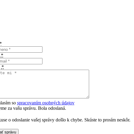
*
l
*
a
*
lasím so
spracovaním osobných údajov
me za vašu správu. Bola odoslaná.
kuse o odoslanie vašej správy došlo k chybe. Skúste to prosím neskôr.
ať správu