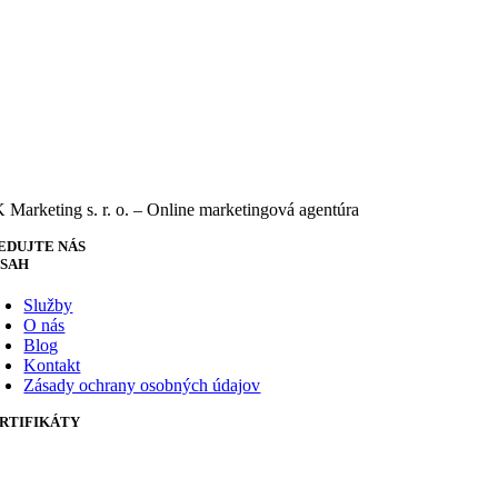
 Marketing s. r. o. – Online marketingová agentúra
EDUJTE NÁS
SAH
Služby
O nás
Blog
Kontakt
Zásady ochrany osobných údajov
RTIFIKÁTY